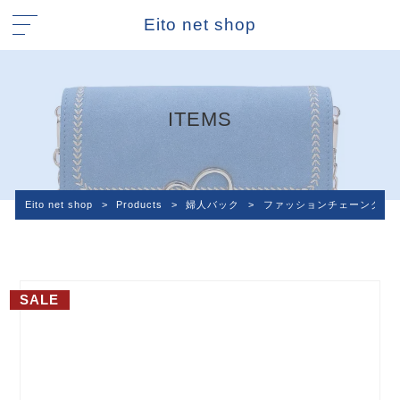
Eito net shop
ITEMS
Eito net shop
>
Products
>
婦人バック
>
ファッションチェーンクロ
SALE