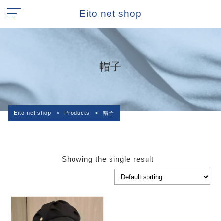
Eito net shop
帽子
Eito net shop
>
Products
>
帽子
Showing the single result