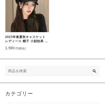
2023年春夏秋キャスケット
レディース 帽子 小顔効果 つ
ば広 通気性 人気 可愛い 八
1,980
円
[税込]
角形 おしゃれ
検
索
カテゴリー